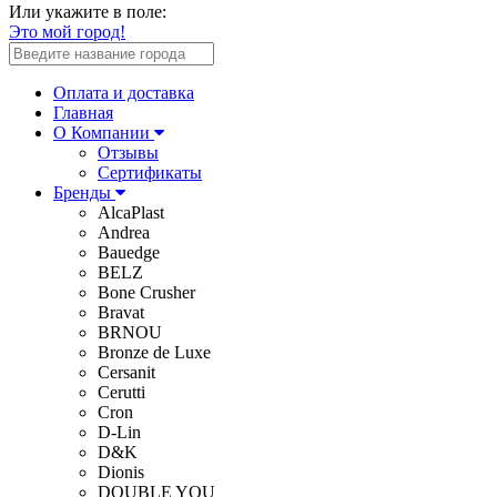
Или укажите в поле:
Это мой город!
Оплата и доставка
Главная
О Компании
Отзывы
Сертификаты
Бренды
AlcaPlast
Andrea
Bauedge
BELZ
Bone Crusher
Bravat
BRNOU
Bronze de Luxe
Cersanit
Cerutti
Cron
D-Lin
D&K
Dionis
DOUBLE YOU