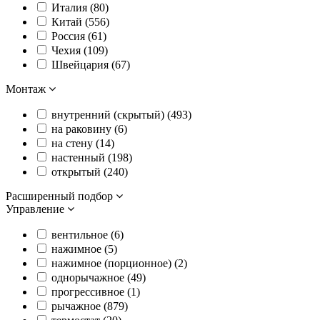
Италия (
80
)
Китай (
556
)
Россия (
61
)
Чехия (
109
)
Швейцария (
67
)
Монтаж
внутренний (скрытый) (
493
)
на раковину (
6
)
на стену (
14
)
настенный (
198
)
открытый (
240
)
Расширенный подбор
Управление
вентильное (
6
)
нажимное (
5
)
нажимное (порционное) (
2
)
однорычажное (
49
)
прогрессивное (
1
)
рычажное (
879
)