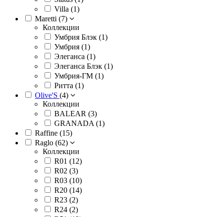
Villa (
1
)
Maretti (
7
)
Коллекции
Умбрия Блэк (
1
)
Умбрия (
1
)
Элеганса (
1
)
Элеганса Блэк (
1
)
Умбрия-ГМ (
1
)
Ритта (
1
)
Olive'S
(
4
)
Коллекции
BALEAR (
3
)
GRANADA (
1
)
Raffine (
15
)
Raglo (
62
)
Коллекции
R01 (
12
)
R02 (
3
)
R03 (
10
)
R20 (
14
)
R23 (
2
)
R24 (
2
)