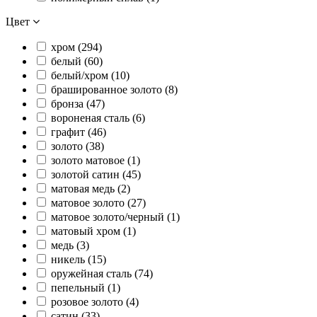
Цвет
хром (
294
)
белый (
60
)
белый/хром (
10
)
брашированное золото (
8
)
бронза (
47
)
вороненая сталь (
6
)
графит (
46
)
золото (
38
)
золото матовое (
1
)
золотой сатин (
45
)
матовая медь (
2
)
матовое золото (
27
)
матовое золото/черный (
1
)
матовый хром (
1
)
медь (
3
)
никель (
15
)
оружейная сталь (
74
)
пепельный (
1
)
розовое золото (
4
)
сатин (
33
)