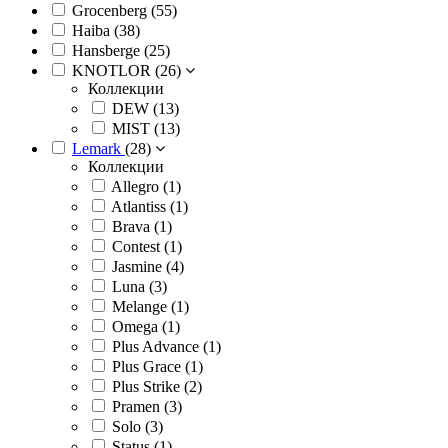
Grocenberg (
55
)
Haiba (
38
)
Hansberge (
25
)
KNOTLOR (
26
)
Коллекции
DEW (
13
)
MIST (
13
)
Lemark
(
28
)
Коллекции
Allegro (
1
)
Atlantiss (
1
)
Brava (
1
)
Contest (
1
)
Jasmine (
4
)
Luna (
3
)
Melange (
1
)
Omega (
1
)
Plus Advance (
1
)
Plus Grace (
1
)
Plus Strike (
2
)
Pramen (
3
)
Solo (
3
)
Status (
1
)