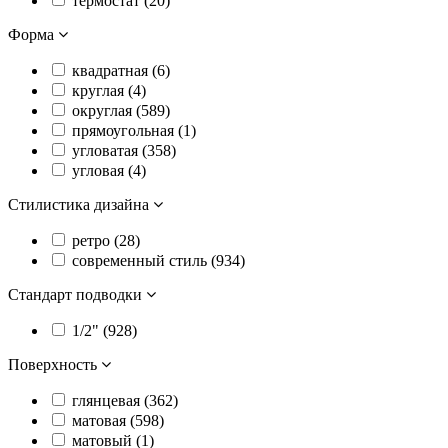
термостат (
20
)
Форма
квадратная (
6
)
круглая (
4
)
округлая (
589
)
прямоугольная (
1
)
угловатая (
358
)
угловая (
4
)
Стилистика дизайна
ретро (
28
)
современный стиль (
934
)
Стандарт подводки
1/2" (
928
)
Поверхность
глянцевая (
362
)
матовая (
598
)
матовый (
1
)