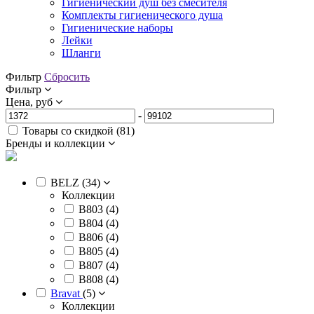
Гигиенический душ без смесителя
Комплекты гигиенического душа
Гигиенические наборы
Лейки
Шланги
Фильтр
Сбросить
Фильтр
Цена, руб
-
Товары со скидкой (
81
)
Бренды и коллекции
BELZ (
34
)
Коллекции
B803 (
4
)
B804 (
4
)
B806 (
4
)
B805 (
4
)
B807 (
4
)
B808 (
4
)
Bravat
(
5
)
Коллекции