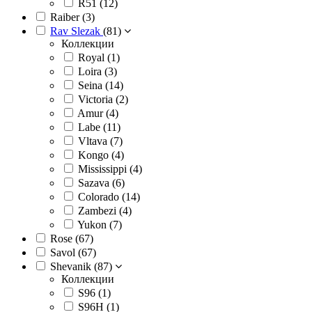
R51 (
12
)
Raiber (
3
)
Rav Slezak
(
81
)
Коллекции
Royal (
1
)
Loira (
3
)
Seina (
14
)
Victoria (
2
)
Amur (
4
)
Labe (
11
)
Vltava (
7
)
Kongo (
4
)
Mississippi (
4
)
Sazava (
6
)
Colorado (
14
)
Zambezi (
4
)
Yukon (
7
)
Rose (
67
)
Savol (
67
)
Shevanik (
87
)
Коллекции
S96 (
1
)
S96H (
1
)