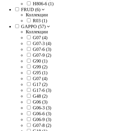
H806-6 (
1
)
FRUD (
6
)
Коллекции
R03 (
1
)
GAPPO (
57
)
Коллекции
G07 (
4
)
G07-3 (
4
)
G07-6 (
3
)
G07-9 (
2
)
G90 (
1
)
G99 (
2
)
G95 (
1
)
G07 (
4
)
G17 (
2
)
G17-6 (
3
)
G48 (
2
)
G06 (
3
)
G06-3 (
3
)
G06-6 (
3
)
G06-9 (
3
)
G07-8 (
2
)