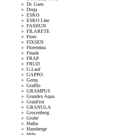
Dr. Gans
Dreja
ESKO
ESKO Line
FASHUN
FILARETE
Fiore
FIXSEN
Florentina
Fmark
FRAP
FRUD
G.Lauf
GAPPO
Gemy
Graffio
GRAMPUS
Grandex Aqua
GranFest
GRANULA
Grocenberg
Grohe
Haiba
Hansberge
Iddis