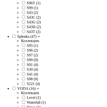
S96T (
1
)
S99 (
1
)
S43 (
2
)
S43C (
2
)
S43G (
2
)
S43H (
2
)
S43T (
2
)
Splenka (
47
)
Коллекции
S95 (
1
)
S96 (
2
)
S97 (
2
)
S99 (
9
)
S01 (
4
)
S30 (
4
)
S41 (
4
)
S98 (
9
)
S221 (
4
)
VODA (
16
)
Коллекции
Level (
1
)
Waterfall (
1
)