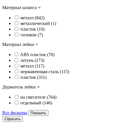
Материал шланга
металл (
842
)
металлический (
1
)
пластик (
10
)
силикон (
7
)
Материал лейки
ABS пластик (
70
)
латунь (
273
)
металл (
117
)
нержавеющая сталь (
115
)
пластик (
311
)
Держатель лейки
на смесителе (
764
)
отдельный (
146
)
Все фильтры
Показать
Сбросить