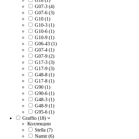
G18 (
1
)
G07-3 (
4
)
G07-6 (
3
)
G10 (
1
)
G10-3 (
1
)
G10-6 (
1
)
G10-9 (
1
)
G06-43 (
1
)
G07-4 (
1
)
G07-9 (
2
)
G17-3 (
3
)
G17-9 (
3
)
G48-8 (
1
)
G17-8 (
1
)
G90 (
1
)
G90-6 (
1
)
G48-3 (
1
)
G48-9 (
1
)
G95-6 (
1
)
Graffio (
18
)
Коллекции
Stella (
7
)
Namir (
6
)