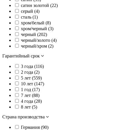
сатин золотой (
22
)
серый (
4
)
сталь (
1
)
хром/белый (
8
)
хром/черный (
3
)
черный (
202
)
черный/золото (
4
)
черный/хром (
2
)
Гарантийный срок
3 года (
116
)
2 года (
2
)
5 лет (
559
)
10 лет (
147
)
1 год (
17
)
7 лет (
88
)
4 года (
28
)
8 лет (
5
)
Страна производства
Германия (
90
)