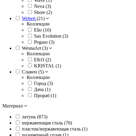
Wave (
1
)
Neva (
3
)
Shore (
2
)
Webert
(
21
)
Коллекции
Elio (
10
)
Sax Evolution (
3
)
Pegaso (
3
)
WesnaArt (
3
)
Коллекции
EKO (
2
)
KRISTAL (
1
)
Славен (
5
)
Коллекции
Город (
3
)
Дача (
1
)
Прораб (
1
)
Материал
латунь (
873
)
нержавеющая сталь (
70
)
пластик/нержавеющая сталь (
1
)
полимерный сплав (
1
)