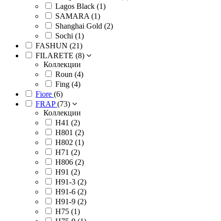
Lagos Black (
1
)
SAMARA (
1
)
Shanghai Gold (
2
)
Sochi (
1
)
FASHUN (
21
)
FILARETE (
8
)
Коллекции
Roun (
4
)
Fing (
4
)
Fiore
(
6
)
FRAP
(
73
)
Коллекции
H41 (
2
)
H801 (
2
)
H802 (
1
)
H71 (
2
)
H806 (
2
)
H91 (
2
)
H91-3 (
2
)
H91-6 (
2
)
H91-9 (
2
)
H75 (
1
)