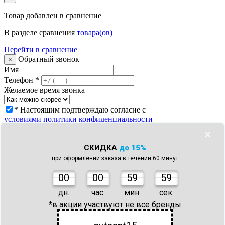
Товар
добавлен в сравнение
В разделе сравнения
товара(ов)
Перейти в сравнение
Обратный звонок
×
Имя
Телефон
*
Желаемое время звонка
* Настоящим подтверждаю согласие с
условиями политики конфиденциальности
Заказать звонок
×
Что с моим заказом?
×
СКИДКА
до 15%
Телефон
*
при оформлении заказа в течении 60 минут
Номер заказа *
* Настоящим подтверждаю согласие с
0
0
00
59
59
условиями политики конфиденциальности
Узнать статус заказа
дн.
час.
мин.
сек.
Спасибо!
×
*в акции участвуют не все бренды