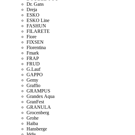
Dr. Gans
Dreja
ESKO
ESKO Line
FASHUN
FILARETE
Fiore
FIXSEN
Florentina
Fmark
FRAP
FRUD
G.Lauf
GAPPO
Gemy
Graffio
GRAMPUS
Grandex Aqua
GranFest
GRANULA
Grocenberg
Grohe
Haiba
Hansberge
Iddis