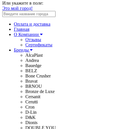
Или укажите в поле:
Это мой город!
Оплата и доставка
Главная
О Компании
Отзывы
Сертификаты
Бренды
AlcaPlast
Andrea
Bauedge
BELZ
Bone Crusher
Bravat
BRNOU
Bronze de Luxe
Cersanit
Cerutti
Cron
D-Lin
D&K
Dionis
DOUBLE YOU