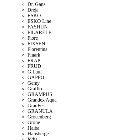
Dr. Gans
Dreja
ESKO
ESKO Line
FASHUN
FILARETE
Fiore
FIXSEN
Florentina
Fmark
FRAP
FRUD
G.Lauf
GAPPO
Gemy
Graffio
GRAMPUS
Grandex Aqua
GranFest
GRANULA
Grocenberg
Grohe
Haiba
Hansberge
Iddis