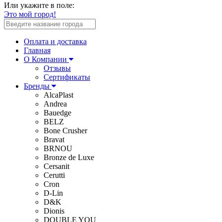
Или укажите в поле:
Это мой город!
Оплата и доставка
Главная
О Компании
Отзывы
Сертификаты
Бренды
AlcaPlast
Andrea
Bauedge
BELZ
Bone Crusher
Bravat
BRNOU
Bronze de Luxe
Cersanit
Cerutti
Cron
D-Lin
D&K
Dionis
DOUBLE YOU