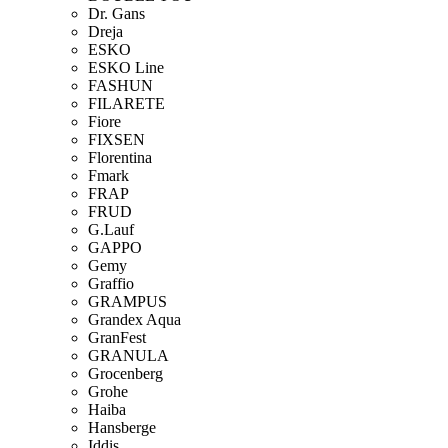
Dr. Gans
Dreja
ESKO
ESKO Line
FASHUN
FILARETE
Fiore
FIXSEN
Florentina
Fmark
FRAP
FRUD
G.Lauf
GAPPO
Gemy
Graffio
GRAMPUS
Grandex Aqua
GranFest
GRANULA
Grocenberg
Grohe
Haiba
Hansberge
Iddis