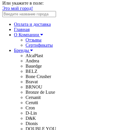
Или укажите в поле:
Это мой город!
Оплата и доставка
Главная
О Компании
Отзывы
Сертификаты
Бренды
AlcaPlast
Andrea
Bauedge
BELZ
Bone Crusher
Bravat
BRNOU
Bronze de Luxe
Cersanit
Cerutti
Cron
D-Lin
D&K
Dionis
DOUBLE YOU