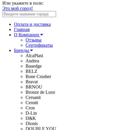
Или укажите в поле:
Это мой город!
Оплата и доставка
Главная
О Компании
Отзывы
Сертификаты
Бренды
AlcaPlast
Andrea
Bauedge
BELZ
Bone Crusher
Bravat
BRNOU
Bronze de Luxe
Cersanit
Cerutti
Cron
D-Lin
D&K
Dionis
DOUBLE YOU