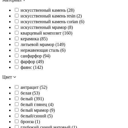
искусственный камень (
28
)
искусственный камень resin (
2
)
искусственный камень сorian (
6
)
искусственный мрамор (
8
)
кварцевый композит (
160
)
керамика (
85
)
литьевой мрамор (
149
)
нержавеющая сталь (
6
)
санфарфор (
94
)
фарфор (
49
)
фаянс (
142
)
Цвет
антрацит (
52
)
белая (
53
)
белый (
391
)
белый глянец (
4
)
белый мрамор (
9
)
белый/синий (
5
)
бронза (
1
)
глубокий синий матовый (
1
)