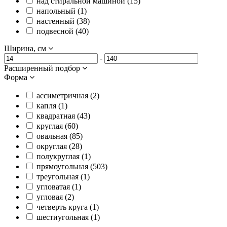
над стиральной машиной (
15
)
напольный (
1
)
настенный (
38
)
подвесной (
40
)
Ширина, см
-
Расширенный подбор
Форма
ассиметричная (
2
)
капля (
1
)
квадратная (
43
)
круглая (
60
)
овальная (
85
)
округлая (
28
)
полукруглая (
1
)
прямоугольная (
503
)
треугольная (
1
)
угловатая (
1
)
угловая (
2
)
четверть круга (
1
)
шестиугольная (
1
)