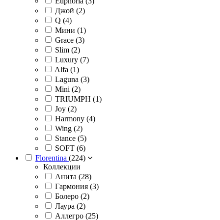
Euphoria (
3
)
Джой (
2
)
Q (
4
)
Мини (
1
)
Grace (
3
)
Slim (
2
)
Luxury (
7
)
Alfa (
1
)
Laguna (
3
)
Mini (
2
)
TRIUMPH (
1
)
Joy (
2
)
Harmony (
4
)
Wing (
2
)
Stance (
5
)
SOFT (
6
)
Florentina
(
224
)
Коллекции
Анита (
28
)
Гармония (
3
)
Болеро (
2
)
Лаура (
2
)
Аллегро (
25
)