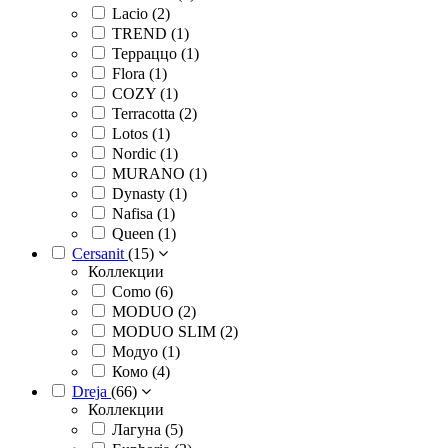
Lacio (
2
)
TREND (
1
)
Терраццо (
1
)
Flora (
1
)
COZY (
1
)
Terracotta (
2
)
Lotos (
1
)
Nordic (
1
)
MURANO (
1
)
Dynasty (
1
)
Nafisa (
1
)
Queen (
1
)
Cersanit
(
15
)
Коллекции
Como (
6
)
MODUO (
2
)
MODUO SLIM (
2
)
Модуо (
1
)
Комо (
4
)
Dreja
(
66
)
Коллекции
Лагуна (
5
)