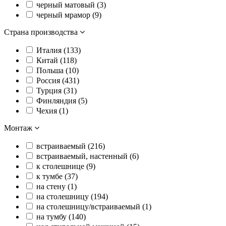
черный матовый (
3
)
черный мрамор (
9
)
Страна производства
Италия (
133
)
Китай (
118
)
Польша (
10
)
Россия (
431
)
Турция (
31
)
Финляндия (
5
)
Чехия (
1
)
Монтаж
встраиваемый (
216
)
встраиваемый, настенный (
6
)
к столешнице (
9
)
к тумбе (
37
)
на стену (
1
)
на столешницу (
194
)
на столешницу/встраиваемый (
1
)
на тумбу (
140
)