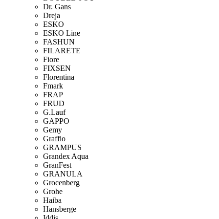
Dr. Gans
Dreja
ESKO
ESKO Line
FASHUN
FILARETE
Fiore
FIXSEN
Florentina
Fmark
FRAP
FRUD
G.Lauf
GAPPO
Gemy
Graffio
GRAMPUS
Grandex Aqua
GranFest
GRANULA
Grocenberg
Grohe
Haiba
Hansberge
Iddis