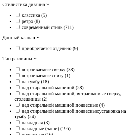
Стилистика дизайна
классика (
5
)
ретро (
8
)
современный стиль (
711
)
Донный клапан
приобретается отдельно (
9
)
Тип раковины
встраиваемые сверху (
38
)
встраиваемые снизу (
1
)
на тумбу (
18
)
над стиральной машиной (
28
)
над стиральной машиной, встраиваемые сверху,
столешницы (
2
)
над стиральной машиной;подвесные (
4
)
над стиральной машиной;подвесные;установка на
тумбу (
24
)
накладная (
3
)
накладные (чаши) (
195
)
подвесные (
16
)