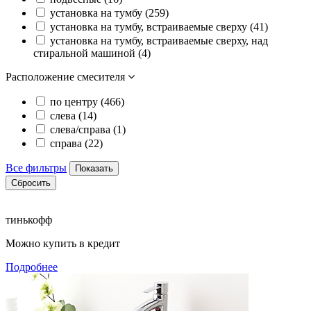
установка на тумбу (
259
)
установка на тумбу, встраиваемые сверху (
41
)
установка на тумбу, встраиваемые сверху, над
стиральной машиной (
4
)
Расположение смесителя
по центру (
466
)
слева (
14
)
слева/справа (
1
)
справа (
22
)
Все фильтры
Показать
Сбросить
тинькофф
Можно купить в кредит
Подробнее