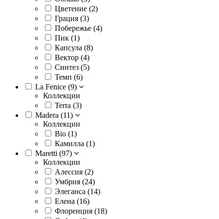
Цветение (
2
)
Грация (
3
)
Побережье (
4
)
Пик (
1
)
Капсула (
8
)
Вектор (
4
)
Синтез (
5
)
Темп (
6
)
La Fenice (
9
)
Коллекции
Terra (
3
)
Madera (
11
)
Коллекции
Bio (
1
)
Камилла (
1
)
Maretti (
97
)
Коллекции
Алессия (
2
)
Умбрия (
24
)
Элеганса (
14
)
Елена (
16
)
Флоренция (
18
)