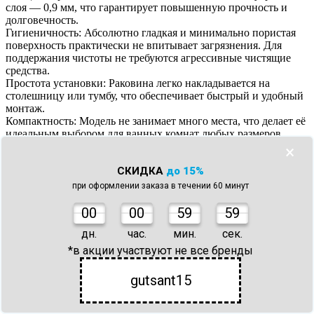
слоя — 0,9 мм, что гарантирует повышенную прочность и
долговечность.
Гигиеничность: Абсолютно гладкая и минимально пористая
поверхность практически не впитывает загрязнения. Для
поддержания чистоты не требуются агрессивные чистящие
средства.
Простота установки: Раковина легко накладывается на
столешницу или тумбу, что обеспечивает быстрый и удобный
монтаж.
Компактность: Модель не занимает много места, что делает её
идеальным выбором для ванных комнат любых размеров.
Комплектация: В комплекте поставляется донный клапан.
×
Размер раковины: 51*36*10 см.
СКИДКА
до 15%
Раковина GX401-9 станет гармоничным дополнением
современного интерьера, а её эргономичная форма и простота
при оформлении заказа в течении 60 минут
в уходе обеспечат комфорт на долгие годы.
Все характеристики
0
0
00
59
59
Все характеристики
дн.
час.
мин.
сек.
*в акции участвуют не все бренды
gutsant15