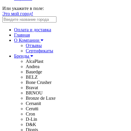
Или укажите в поле:
Это мой город!
Оплата и доставка
Главная
О Компании
Отзывы
Сертификаты
Бренды
AlcaPlast
Andrea
Bauedge
BELZ
Bone Crusher
Bravat
BRNOU
Bronze de Luxe
Cersanit
Cerutti
Cron
D-Lin
D&K
Dionis