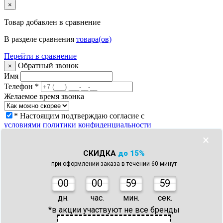
×
Товар
добавлен в сравнение
В разделе сравнения
товара(ов)
Перейти в сравнение
Обратный звонок
×
Имя
Телефон
*
Желаемое время звонка
* Настоящим подтверждаю согласие с
условиями политики конфиденциальности
Заказать звонок
×
Что с моим заказом?
×
СКИДКА
до 15%
Телефон
*
при оформлении заказа в течении 60 минут
Номер заказа *
* Настоящим подтверждаю согласие с
0
0
00
59
59
условиями политики конфиденциальности
Узнать статус заказа
дн.
час.
мин.
сек.
Спасибо!
×
*в акции участвуют не все бренды