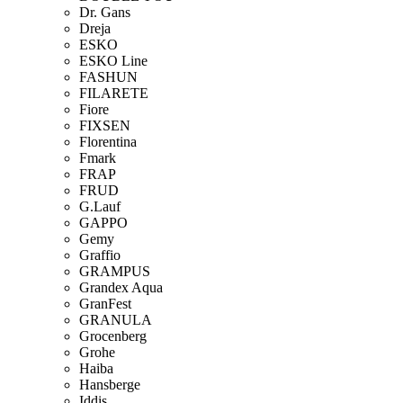
Dr. Gans
Dreja
ESKO
ESKO Line
FASHUN
FILARETE
Fiore
FIXSEN
Florentina
Fmark
FRAP
FRUD
G.Lauf
GAPPO
Gemy
Graffio
GRAMPUS
Grandex Aqua
GranFest
GRANULA
Grocenberg
Grohe
Haiba
Hansberge
Iddis