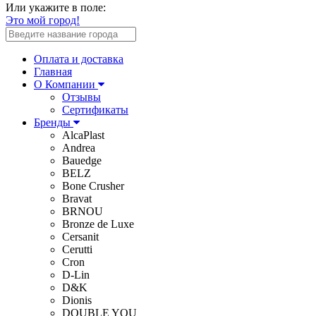
Или укажите в поле:
Это мой город!
Оплата и доставка
Главная
О Компании
Отзывы
Сертификаты
Бренды
AlcaPlast
Andrea
Bauedge
BELZ
Bone Crusher
Bravat
BRNOU
Bronze de Luxe
Cersanit
Cerutti
Cron
D-Lin
D&K
Dionis
DOUBLE YOU