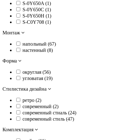
S-0Y650A (
1
)
S-0Y650C (
1
)
S-0Y650H (
1
)
S-C0Y708 (
1
)
Монтаж
напольный (
67
)
настенный (
8
)
Форма
округлая (
56
)
угловатая (
19
)
Стилистика дизайна
ретро (
2
)
современный (
2
)
современный стиаль (
24
)
современный стиль (
47
)
Комплектация