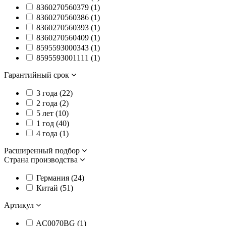
8360270560379 (
1
)
8360270560386 (
1
)
8360270560393 (
1
)
8360270560409 (
1
)
8595593000343 (
1
)
8595593001111 (
1
)
Гарантийный срок
3 года (
22
)
2 года (
2
)
5 лет (
10
)
1 год (
40
)
4 года (
1
)
Расширенный подбор
Страна производства
Германия (
24
)
Китай (
51
)
Артикул
AC0070BG (
1
)