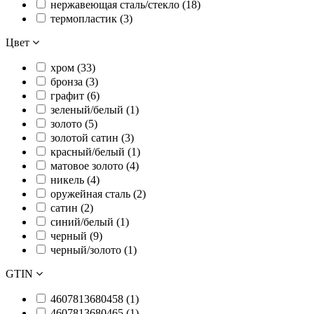
нержавеющая сталь/стекло (
18
)
термопластик (
3
)
Цвет
хром (
33
)
бронза (
3
)
графит (
6
)
зеленый/белый (
1
)
золото (
5
)
золотой сатин (
3
)
красный/белый (
1
)
матовое золото (
4
)
никель (
4
)
оружейная сталь (
2
)
сатин (
2
)
синий/белый (
1
)
черный (
9
)
черный/золото (
1
)
GTIN
4607813680458 (
1
)
4607813680465 (
1
)