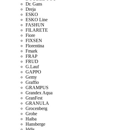
Dr. Gans
Dreja
ESKO
ESKO Line
FASHUN
FILARETE
Fiore
FIXSEN
Florentina
Fmark
FRAP
FRUD
G.Lauf
GAPPO
Gemy
Graffio
GRAMPUS
Grandex Aqua
GranFest
GRANULA
Grocenberg
Grohe
Haiba
Hansberge
Iddis