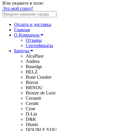
Или укажите в поле:
Это мой город!
Оплата и доставка
Главная
О Компании
Отзывы
Сертификаты
Бренды
AlcaPlast
Andrea
Bauedge
BELZ
Bone Crusher
Bravat
BRNOU
Bronze de Luxe
Cersanit
Cerutti
Cron
D-Lin
D&K
Dionis
DOUBLE YOU