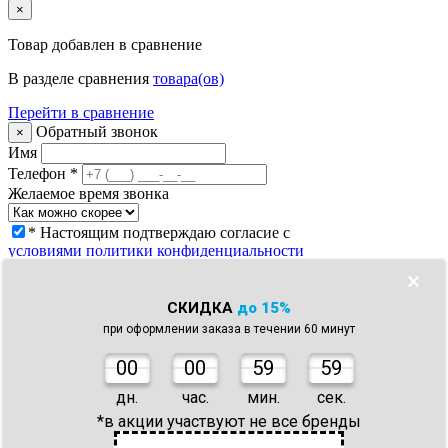
×
Товар
добавлен в сравнение
В разделе сравнения
товара(ов)
Перейти в сравнение
Обратный звонок
×
Имя
Телефон
*
Желаемое время звонка
* Настоящим подтверждаю согласие с
условиями политики конфиденциальности
Заказать звонок
×
Что с моим заказом?
×
СКИДКА
до 15%
Телефон
*
при оформлении заказа в течении 60 минут
Номер заказа *
* Настоящим подтверждаю согласие с
0
0
00
59
59
условиями политики конфиденциальности
Узнать статус заказа
дн.
час.
мин.
сек.
Спасибо!
×
*в акции участвуют не все бренды