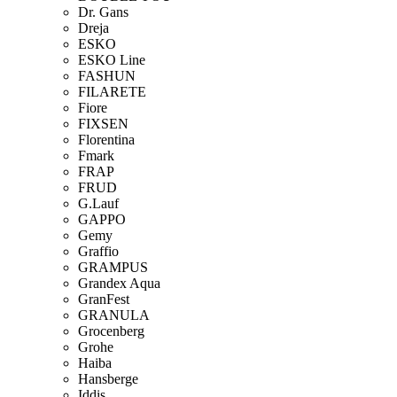
Dr. Gans
Dreja
ESKO
ESKO Line
FASHUN
FILARETE
Fiore
FIXSEN
Florentina
Fmark
FRAP
FRUD
G.Lauf
GAPPO
Gemy
Graffio
GRAMPUS
Grandex Aqua
GranFest
GRANULA
Grocenberg
Grohe
Haiba
Hansberge
Iddis