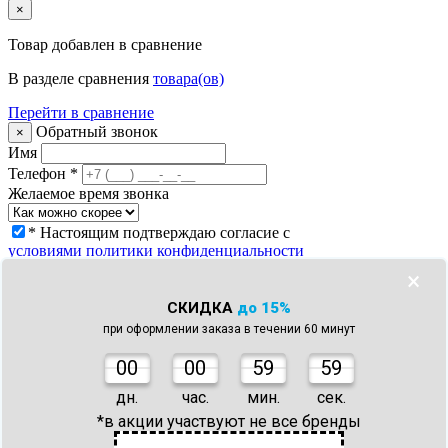
×
Товар
добавлен в сравнение
В разделе сравнения
товара(ов)
Перейти в сравнение
Обратный звонок
×
Имя
Телефон
*
Желаемое время звонка
* Настоящим подтверждаю согласие с
условиями политики конфиденциальности
Заказать звонок
×
Что с моим заказом?
×
СКИДКА
до 15%
Телефон
*
при оформлении заказа в течении 60 минут
Номер заказа *
* Настоящим подтверждаю согласие с
0
0
00
59
59
условиями политики конфиденциальности
Узнать статус заказа
дн.
час.
мин.
сек.
Спасибо!
×
*в акции участвуют не все бренды