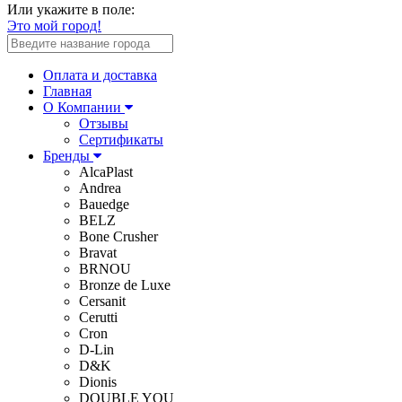
Или укажите в поле:
Это мой город!
Оплата и доставка
Главная
О Компании
Отзывы
Сертификаты
Бренды
AlcaPlast
Andrea
Bauedge
BELZ
Bone Crusher
Bravat
BRNOU
Bronze de Luxe
Cersanit
Cerutti
Cron
D-Lin
D&K
Dionis
DOUBLE YOU