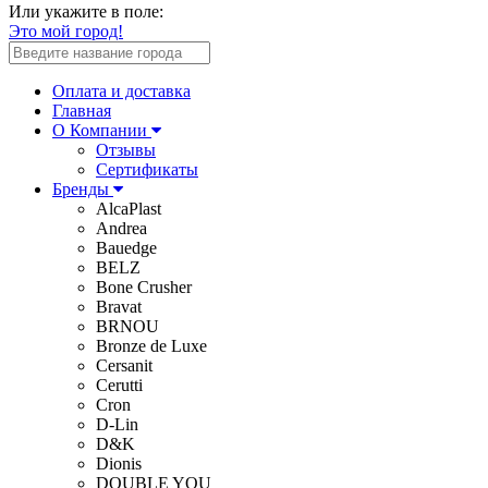
Или укажите в поле:
Это мой город!
Оплата и доставка
Главная
О Компании
Отзывы
Сертификаты
Бренды
AlcaPlast
Andrea
Bauedge
BELZ
Bone Crusher
Bravat
BRNOU
Bronze de Luxe
Cersanit
Cerutti
Cron
D-Lin
D&K
Dionis
DOUBLE YOU