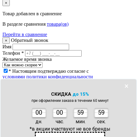
×
Товар
добавлен в сравнение
В разделе сравнения
товара(ов)
Перейти в сравнение
Обратный звонок
×
Имя
Телефон
*
Желаемое время звонка
* Настоящим подтверждаю согласие с
условиями политики конфиденциальности
Заказать звонок
×
Что с моим заказом?
×
СКИДКА
до 15%
Телефон
*
при оформлении заказа в течении 60 минут
Номер заказа *
* Настоящим подтверждаю согласие с
0
0
00
59
59
условиями политики конфиденциальности
Узнать статус заказа
дн.
час.
мин.
сек.
Спасибо!
×
*в акции участвуют не все бренды