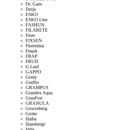
Dr. Gans
Dreja
ESKO
ESKO Line
FASHUN
FILARETE
Fiore
FIXSEN
Florentina
Fmark
FRAP
FRUD
G.Lauf
GAPPO
Gemy
Graffio
GRAMPUS
Grandex Aqua
GranFest
GRANULA
Grocenberg
Grohe
Haiba
Hansberge
Iddis