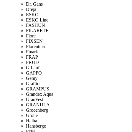
Dr. Gans
Dreja
ESKO
ESKO Line
FASHUN
FILARETE
Fiore
FIXSEN
Florentina
Fmark
FRAP
FRUD
G.Lauf
GAPPO
Gemy
Graffio
GRAMPUS
Grandex Aqua
GranFest
GRANULA
Grocenberg
Grohe
Haiba
Hansberge
Iddis