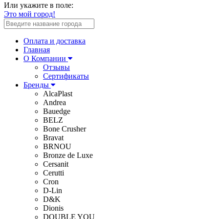
Или укажите в поле:
Это мой город!
Оплата и доставка
Главная
О Компании
Отзывы
Сертификаты
Бренды
AlcaPlast
Andrea
Bauedge
BELZ
Bone Crusher
Bravat
BRNOU
Bronze de Luxe
Cersanit
Cerutti
Cron
D-Lin
D&K
Dionis
DOUBLE YOU