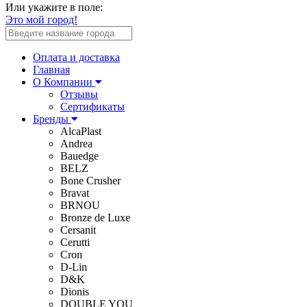
Или укажите в поле:
Это мой город!
Оплата и доставка
Главная
О Компании
Отзывы
Сертификаты
Бренды
AlcaPlast
Andrea
Bauedge
BELZ
Bone Crusher
Bravat
BRNOU
Bronze de Luxe
Cersanit
Cerutti
Cron
D-Lin
D&K
Dionis
DOUBLE YOU