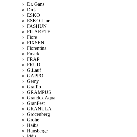
Dr. Gans
Dreja
ESKO
ESKO Line
FASHUN
FILARETE
Fiore
FIXSEN
Florentina
Fmark
FRAP
FRUD
G.Lauf
GAPPO
Gemy
Graffio
GRAMPUS
Grandex Aqua
GranFest
GRANULA
Grocenberg
Grohe
Haiba
Hansberge
Iddis