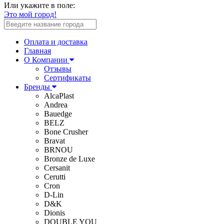
Или укажите в поле:
Это мой город!
Оплата и доставка
Главная
О Компании
Отзывы
Сертификаты
Бренды
AlcaPlast
Andrea
Bauedge
BELZ
Bone Crusher
Bravat
BRNOU
Bronze de Luxe
Cersanit
Cerutti
Cron
D-Lin
D&K
Dionis
DOUBLE YOU