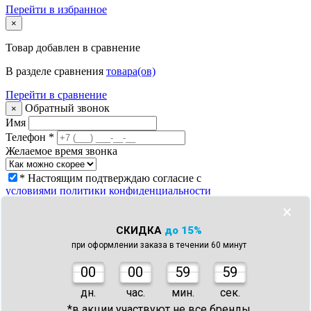
Перейти в избранное
×
Товар
добавлен в сравнение
В разделе сравнения
товара(ов)
Перейти в сравнение
Обратный звонок
×
Имя
Телефон
*
Желаемое время звонка
* Настоящим подтверждаю согласие с
условиями политики конфиденциальности
Заказать звонок
×
Что с моим заказом?
×
СКИДКА
до 15%
Телефон
*
при оформлении заказа в течении 60 минут
Номер заказа *
* Настоящим подтверждаю согласие с
0
0
00
59
59
условиями политики конфиденциальности
Узнать статус заказа
дн.
час.
мин.
сек.
Спасибо!
×
*в акции участвуют не все бренды