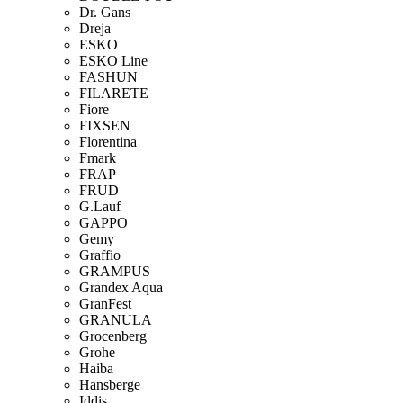
Dr. Gans
Dreja
ESKO
ESKO Line
FASHUN
FILARETE
Fiore
FIXSEN
Florentina
Fmark
FRAP
FRUD
G.Lauf
GAPPO
Gemy
Graffio
GRAMPUS
Grandex Aqua
GranFest
GRANULA
Grocenberg
Grohe
Haiba
Hansberge
Iddis