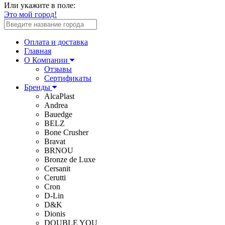
Или укажите в поле:
Это мой город!
Оплата и доставка
Главная
О Компании
Отзывы
Сертификаты
Бренды
AlcaPlast
Andrea
Bauedge
BELZ
Bone Crusher
Bravat
BRNOU
Bronze de Luxe
Cersanit
Cerutti
Cron
D-Lin
D&K
Dionis
DOUBLE YOU