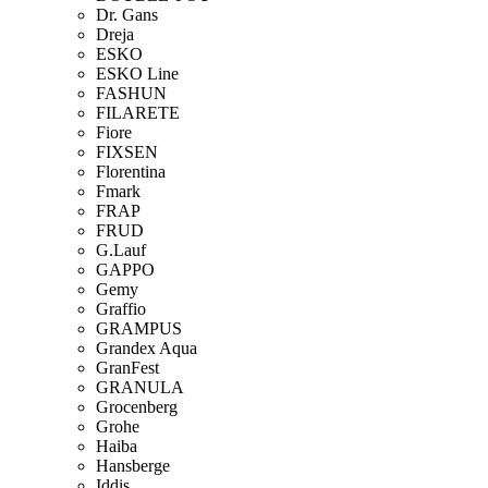
Dr. Gans
Dreja
ESKO
ESKO Line
FASHUN
FILARETE
Fiore
FIXSEN
Florentina
Fmark
FRAP
FRUD
G.Lauf
GAPPO
Gemy
Graffio
GRAMPUS
Grandex Aqua
GranFest
GRANULA
Grocenberg
Grohe
Haiba
Hansberge
Iddis