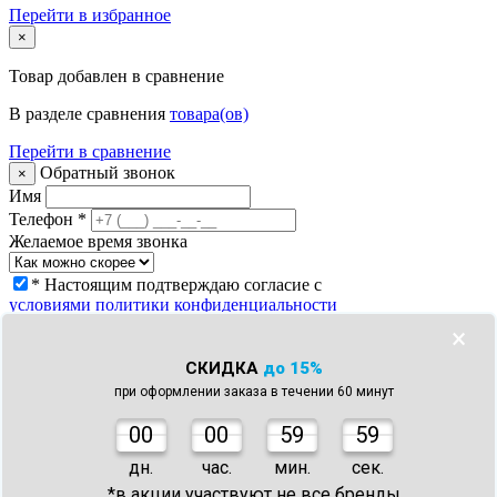
Перейти в избранное
×
Товар
добавлен в сравнение
В разделе сравнения
товара(ов)
Перейти в сравнение
Обратный звонок
×
Имя
Телефон
*
Желаемое время звонка
* Настоящим подтверждаю согласие с
условиями политики конфиденциальности
Заказать звонок
×
Что с моим заказом?
×
СКИДКА
до 15%
Телефон
*
при оформлении заказа в течении 60 минут
Номер заказа *
* Настоящим подтверждаю согласие с
0
0
00
59
59
условиями политики конфиденциальности
Узнать статус заказа
дн.
час.
мин.
сек.
Спасибо!
×
*в акции участвуют не все бренды