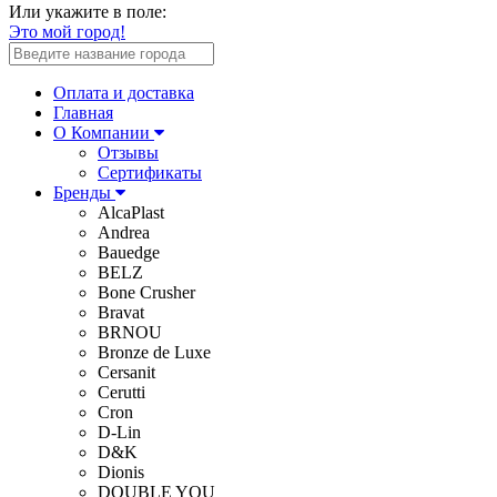
Или укажите в поле:
Это мой город!
Оплата и доставка
Главная
О Компании
Отзывы
Сертификаты
Бренды
AlcaPlast
Andrea
Bauedge
BELZ
Bone Crusher
Bravat
BRNOU
Bronze de Luxe
Cersanit
Cerutti
Cron
D-Lin
D&K
Dionis
DOUBLE YOU