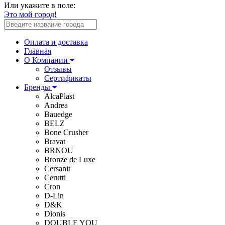
Или укажите в поле:
Это мой город!
Оплата и доставка
Главная
О Компании
Отзывы
Сертификаты
Бренды
AlcaPlast
Andrea
Bauedge
BELZ
Bone Crusher
Bravat
BRNOU
Bronze de Luxe
Cersanit
Cerutti
Cron
D-Lin
D&K
Dionis
DOUBLE YOU