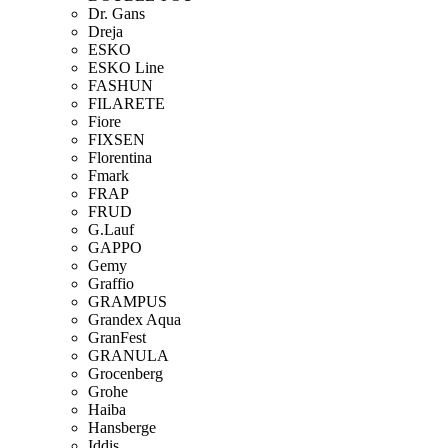
Dr. Gans
Dreja
ESKO
ESKO Line
FASHUN
FILARETE
Fiore
FIXSEN
Florentina
Fmark
FRAP
FRUD
G.Lauf
GAPPO
Gemy
Graffio
GRAMPUS
Grandex Aqua
GranFest
GRANULA
Grocenberg
Grohe
Haiba
Hansberge
Iddis