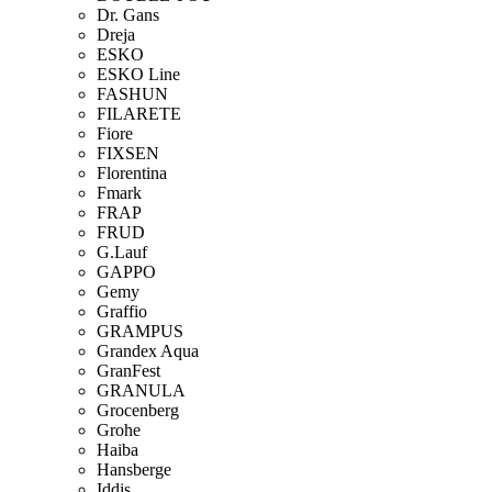
Dr. Gans
Dreja
ESKO
ESKO Line
FASHUN
FILARETE
Fiore
FIXSEN
Florentina
Fmark
FRAP
FRUD
G.Lauf
GAPPO
Gemy
Graffio
GRAMPUS
Grandex Aqua
GranFest
GRANULA
Grocenberg
Grohe
Haiba
Hansberge
Iddis