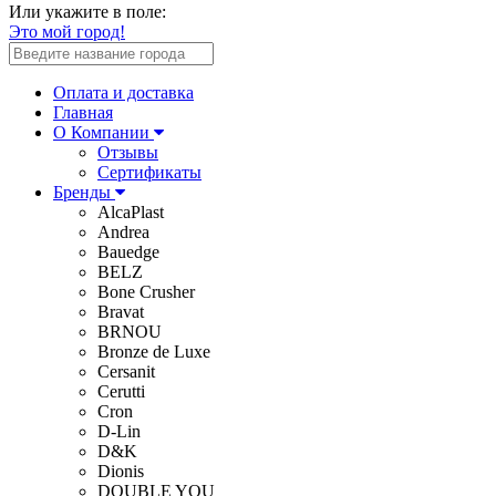
Или укажите в поле:
Это мой город!
Оплата и доставка
Главная
О Компании
Отзывы
Сертификаты
Бренды
AlcaPlast
Andrea
Bauedge
BELZ
Bone Crusher
Bravat
BRNOU
Bronze de Luxe
Cersanit
Cerutti
Cron
D-Lin
D&K
Dionis
DOUBLE YOU