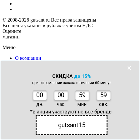
© 2008-2026 gutsant.ru Все права защищены
Все цены указаны в рублях с учётом НДС
Оцените
магазин
Меню
О компании
Доставка и Оплата
×
Информация для покупателей
Контакты
СКИДКА
до 15%
Карта сайта
при оформлении заказа в течении 60 минут
Отзывы
Сертификаты
0
0
00
59
59
Оферта
дн.
час.
мин.
сек.
Каталог
*в акции участвуют не все бренды
Сантехника
gutsant15
Аксессуары для ванной
Мебель для ванной
Комплектующие