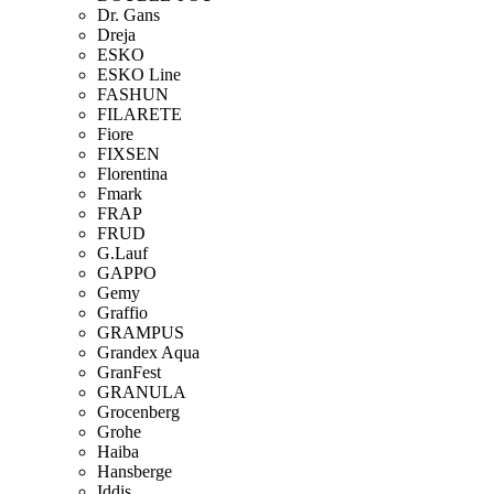
Dr. Gans
Dreja
ESKO
ESKO Line
FASHUN
FILARETE
Fiore
FIXSEN
Florentina
Fmark
FRAP
FRUD
G.Lauf
GAPPO
Gemy
Graffio
GRAMPUS
Grandex Aqua
GranFest
GRANULA
Grocenberg
Grohe
Haiba
Hansberge
Iddis