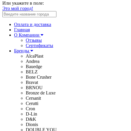
Или укажите в поле:
Это мой город!
Оплата и доставка
Главная
О Компании
Отзывы
Сертификаты
Бренды
AlcaPlast
Andrea
Bauedge
BELZ
Bone Crusher
Bravat
BRNOU
Bronze de Luxe
Cersanit
Cerutti
Cron
D-Lin
D&K
Dionis
DOUBLE YOU