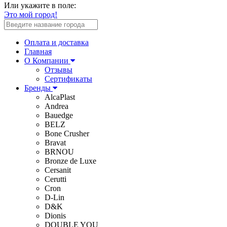
Или укажите в поле:
Это мой город!
Оплата и доставка
Главная
О Компании
Отзывы
Сертификаты
Бренды
AlcaPlast
Andrea
Bauedge
BELZ
Bone Crusher
Bravat
BRNOU
Bronze de Luxe
Cersanit
Cerutti
Cron
D-Lin
D&K
Dionis
DOUBLE YOU