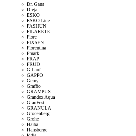
Dr. Gans
Dreja
ESKO
ESKO Line
FASHUN
FILARETE
Fiore
FIXSEN
Florentina
Fmark
FRAP
FRUD
G.Lauf
GAPPO
Gemy
Graffio
GRAMPUS
Grandex Aqua
GranFest
GRANULA
Grocenberg
Grohe
Haiba
Hansberge
Iddis