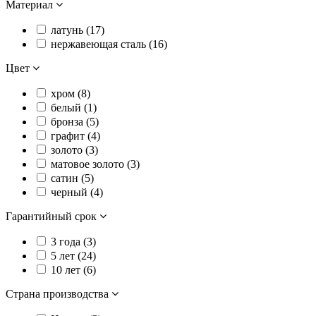
Материал
латунь (
17
)
нержавеющая сталь (
16
)
Цвет
хром (
8
)
белый (
1
)
бронза (
5
)
графит (
4
)
золото (
3
)
матовое золото (
3
)
сатин (
5
)
черный (
4
)
Гарантийный срок
3 года (
3
)
5 лет (
24
)
10 лет (
6
)
Страна производства