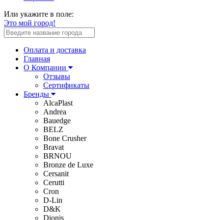
Или укажите в поле:
Это мой город!
Оплата и доставка
Главная
О Компании
Отзывы
Сертификаты
Бренды
AlcaPlast
Andrea
Bauedge
BELZ
Bone Crusher
Bravat
BRNOU
Bronze de Luxe
Cersanit
Cerutti
Cron
D-Lin
D&K
Dionis