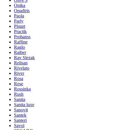
Olive'S
Onika
Opadiris
Paola
Parly
Plstart
Practik
Prohanss
Raffine
Raglo
Raiber
Rav Slezak
Relisan
Rivelato
River
Rosa
Rose
Rossinka
Rush
Sanita
Sanita luxe
Sanovit
Santek
Santeri
Savol