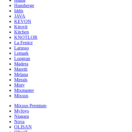
Haiba
Hansberge
Iddis
JAVA
KEVON
Kirovit
Kitchen
KNOTLOR
La Fenice
Larusso
Lemark
Longran
Madera
Maretti
Melana
Mirrals
Misty
Mixmaster
Mixxus
Mixxus Premium
MyJoys
Niagara
Nova
OLISAN