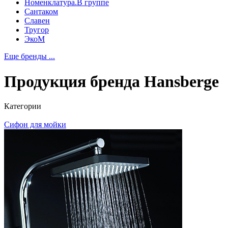
Номенклатура.В группе
Сантаком
Славен
Тругор
ЭкоМ
Еще бренды ...
Продукция бренда
Hansberge
Категории
Сифон для мойки