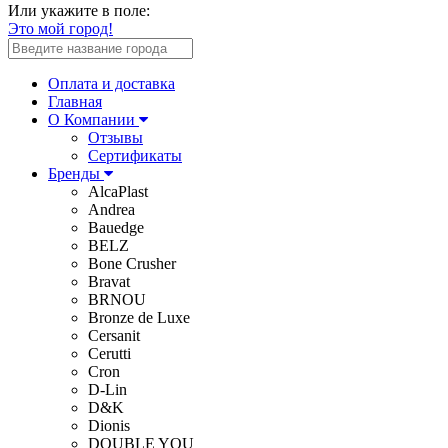
Или укажите в поле:
Это мой город!
Оплата и доставка
Главная
О Компании
Отзывы
Сертификаты
Бренды
AlcaPlast
Andrea
Bauedge
BELZ
Bone Crusher
Bravat
BRNOU
Bronze de Luxe
Cersanit
Cerutti
Cron
D-Lin
D&K
Dionis
DOUBLE YOU