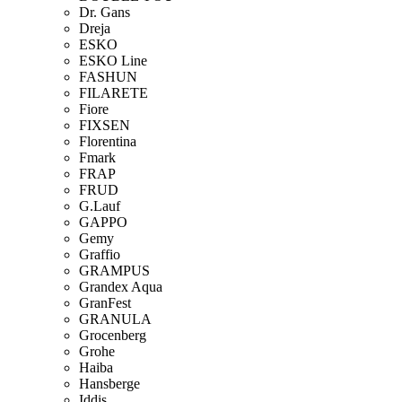
Dr. Gans
Dreja
ESKO
ESKO Line
FASHUN
FILARETE
Fiore
FIXSEN
Florentina
Fmark
FRAP
FRUD
G.Lauf
GAPPO
Gemy
Graffio
GRAMPUS
Grandex Aqua
GranFest
GRANULA
Grocenberg
Grohe
Haiba
Hansberge
Iddis