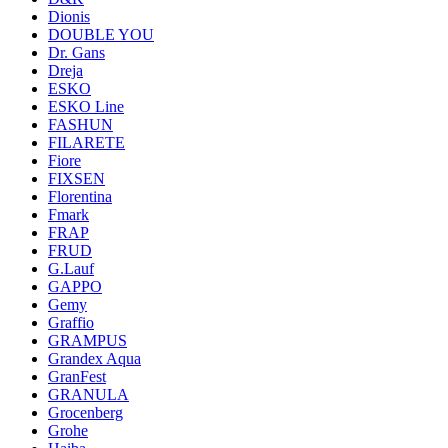
Dionis
DOUBLE YOU
Dr. Gans
Dreja
ESKO
ESKO Line
FASHUN
FILARETE
Fiore
FIXSEN
Florentina
Fmark
FRAP
FRUD
G.Lauf
GAPPO
Gemy
Graffio
GRAMPUS
Grandex Aqua
GranFest
GRANULA
Grocenberg
Grohe