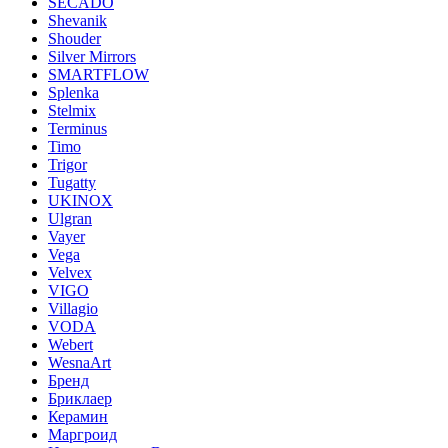
SECADO
Shevanik
Shouder
Silver Mirrors
SMARTFLOW
Splenka
Stelmix
Terminus
Timo
Trigor
Tugatty
UKINOX
Ulgran
Vayer
Vega
Velvex
VIGO
Villagio
VODA
Webert
WesnaArt
Бренд
Бриклаер
Керамин
Маргроид