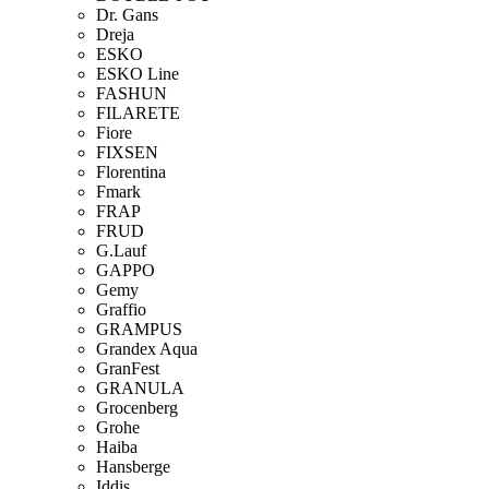
Dr. Gans
Dreja
ESKO
ESKO Line
FASHUN
FILARETE
Fiore
FIXSEN
Florentina
Fmark
FRAP
FRUD
G.Lauf
GAPPO
Gemy
Graffio
GRAMPUS
Grandex Aqua
GranFest
GRANULA
Grocenberg
Grohe
Haiba
Hansberge
Iddis