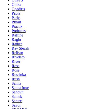
Olive'S
Onika
Opadiris
Paola
Parly
Plstart
Practik
Prohanss
Raffine
Raglo
Raiber
Rav Slezak
Relisan
Rivelato
River
Rosa
Rose
Rossinka
Rush
Sanita
Sanita luxe
Sanovit
Santek
Santeri
Savol