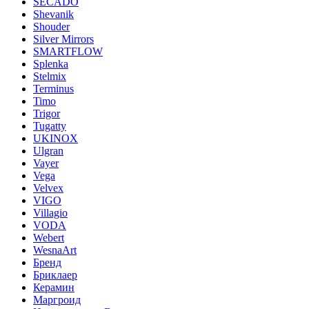
SECADO
Shevanik
Shouder
Silver Mirrors
SMARTFLOW
Splenka
Stelmix
Terminus
Timo
Trigor
Tugatty
UKINOX
Ulgran
Vayer
Vega
Velvex
VIGO
Villagio
VODA
Webert
WesnaArt
Бренд
Бриклаер
Керамин
Маргроид