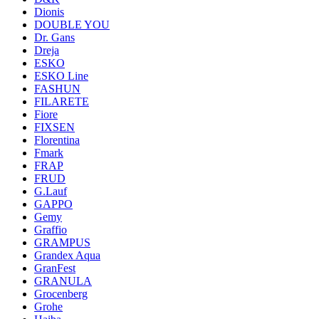
Dionis
DOUBLE YOU
Dr. Gans
Dreja
ESKO
ESKO Line
FASHUN
FILARETE
Fiore
FIXSEN
Florentina
Fmark
FRAP
FRUD
G.Lauf
GAPPO
Gemy
Graffio
GRAMPUS
Grandex Aqua
GranFest
GRANULA
Grocenberg
Grohe