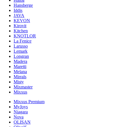
Haiba
Hansberge
Iddis
JAVA
KEVON
Kirovit
Kitchen
KNOTLOR
La Fenice
Larusso
Lemark
Longran
Madera
Maretti
Melana
Mirrals
Misty
Mixmaster
Mixxus
Mixxus Premium
MyJoys
Niagara
Nova
OLISAN