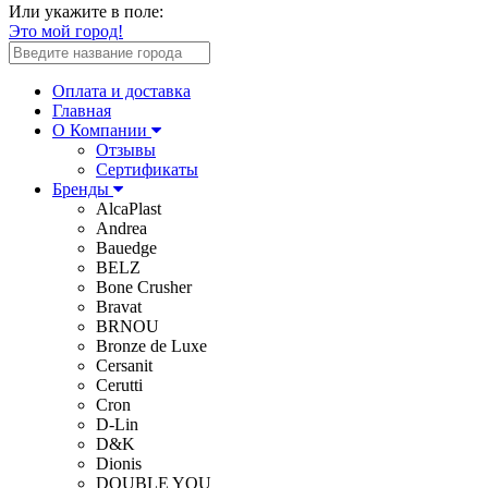
Или укажите в поле:
Это мой город!
Оплата и доставка
Главная
О Компании
Отзывы
Сертификаты
Бренды
AlcaPlast
Andrea
Bauedge
BELZ
Bone Crusher
Bravat
BRNOU
Bronze de Luxe
Cersanit
Cerutti
Cron
D-Lin
D&K
Dionis
DOUBLE YOU