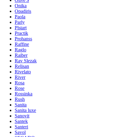
Olive'S
Onika
Opadiris
Paola
Parly
Plstart
Practik
Prohanss
Raffine
Raglo
Raiber
Rav Slezak
Relisan
Rivelato
River
Rosa
Rose
Rossinka
Rush
Sanita
Sanita luxe
Sanovit
Santek
Santeri
Savol