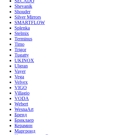
SECADO
Shevanik
Shouder
Silver Mirrors
SMARTFLOW
Splenka
Stelmix
Terminus
Timo
Trigor
Tugatty
UKINOX
Ulgran
Vayer
Vega
Velvex
VIGO
Villagio
VODA
Webert
WesnaArt
Бренд
Бриклаер
Керамин
Маргроид