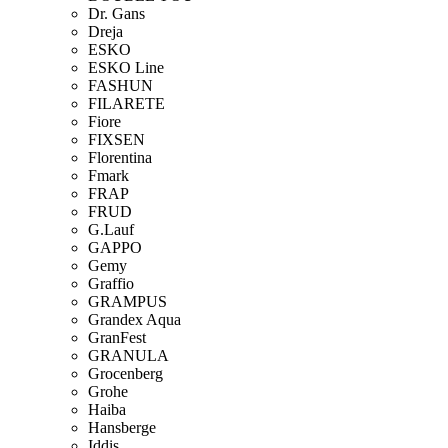
Dr. Gans
Dreja
ESKO
ESKO Line
FASHUN
FILARETE
Fiore
FIXSEN
Florentina
Fmark
FRAP
FRUD
G.Lauf
GAPPO
Gemy
Graffio
GRAMPUS
Grandex Aqua
GranFest
GRANULA
Grocenberg
Grohe
Haiba
Hansberge
Iddis