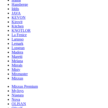
Haiba
Hansberge
Iddis
JAVA
KEVON
Kirovit
Kitchen
KNOTLOR
La Fenice
Larusso
Lemark
Longran
Madera
Maretti
Melana
Mirrals
Misty
Mixmaster
Mixxus
Mixxus Premium
MyJoys
Niagara
Nova
OLISAN