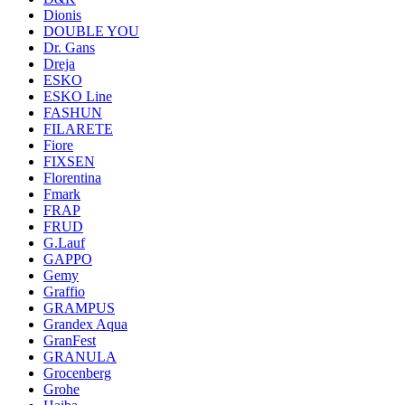
Dionis
DOUBLE YOU
Dr. Gans
Dreja
ESKO
ESKO Line
FASHUN
FILARETE
Fiore
FIXSEN
Florentina
Fmark
FRAP
FRUD
G.Lauf
GAPPO
Gemy
Graffio
GRAMPUS
Grandex Aqua
GranFest
GRANULA
Grocenberg
Grohe