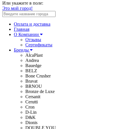
Или укажите в поле:
Это мой город!
Оплата и доставка
Главная
О Компании
Отзывы
Сертификаты
Бренды
AlcaPlast
Andrea
Bauedge
BELZ
Bone Crusher
Bravat
BRNOU
Bronze de Luxe
Cersanit
Cerutti
Cron
D-Lin
D&K
Dionis
DOUBLE YOU